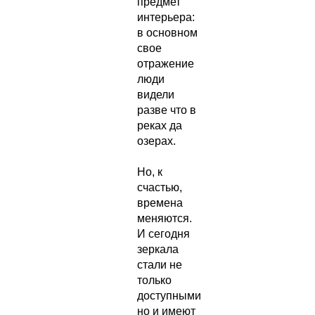
предмет
интерьера:
в основном
свое
отражение
люди
видели
разве что в
реках да
озерах.
Но, к
счастью,
времена
меняются.
И сегодня
зеркала
стали не
только
доступными,
но и имеют