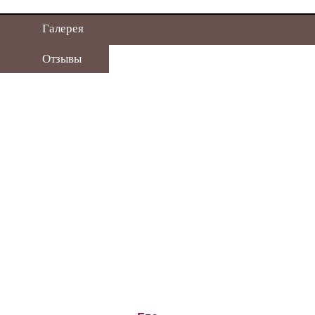
Галерея
Отзывы
Купон на скидку
Дисконтная карта
Мы Вам перезвоним
Расчет кухни
Написать нам