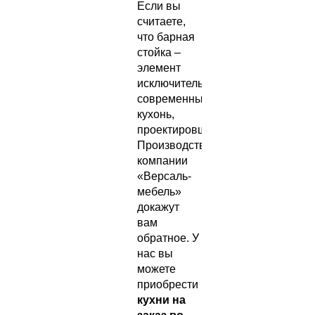
Если вы
считаете,
что барная
стойка –
элемент
исключительно
современных
кухонь,
проектировщики
Производственной
компании
«Версаль-
мебель»
докажут
вам
обратное. У
нас вы
можете
приобрести
кухни на