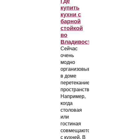
Где
купить
кухни с
барной
стойкой
во
Владивостоке?
Сейчас
очень
модно
организовывать
в доме
перетекание
пространств.
Например,
когда
столовая
или
гостиная
совмещаются
с кухней. В