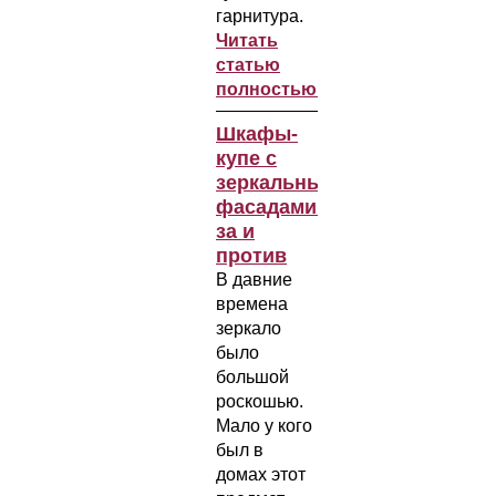
гарнитура.
Читать
статью
полностью...
Шкафы-
купе с
зеркальными
фасадами:
за и
против
В давние
времена
зеркало
было
большой
роскошью.
Мало у кого
был в
домах этот