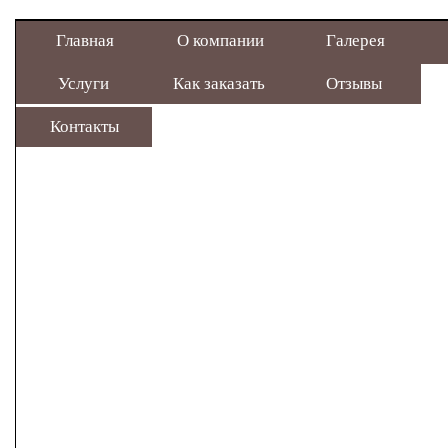
Главная
О компании
Галерея
Услуги
Как заказать
Отзывы
Купон на
Контакты
Дисконтн
Мы Вам пе
Расчет
Написа