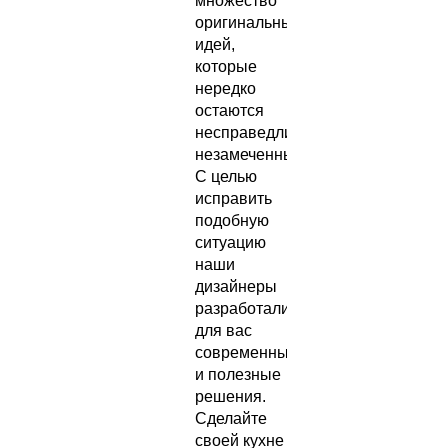
множество
оригинальных
идей,
которые
нередко
остаются
несправедливо
незамеченными.
С целью
исправить
подобную
ситуацию
наши
дизайнеры
разработали
для вас
современные
и полезные
решения.
Сделайте
своей кухне