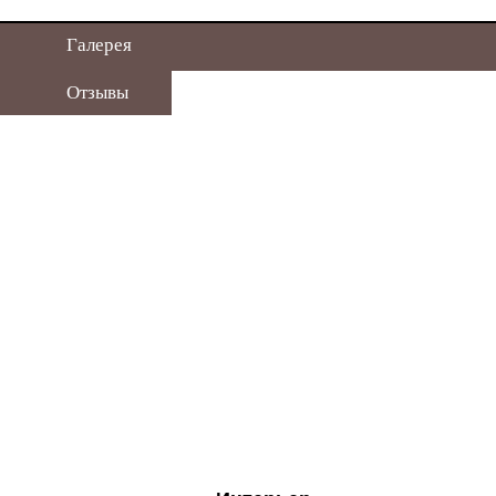
Галерея
Отзывы
Купон на скидку
Дисконтная карта
Мы Вам перезвоним
Расчет кухни
Написать нам