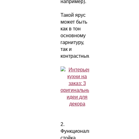
например).
Такой ярус
может быть
как в тон
основному
гарнитуру,
так и
контрастным.
2.
Функциональная
стойка